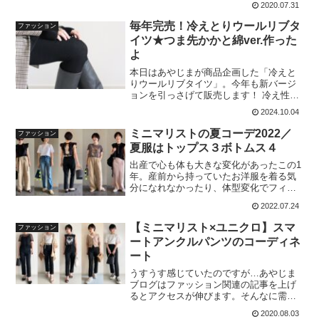
2020.07.31
も、なんであんなに冷えるのだろう。若
い頃はエアコンで寒くなることなんてこ
毎年完売！冷えとりウールリブタ
ファッション
となかったのにねぇ…。とい
イツ★つま先かかと綿ver.作った
よ
本日はあやじまが商品企画した「冷えと
りウールリブタイツ」。今年も新バージ
ョンを引っさげて販売します！ 冷え性で
困っている おしゃれなタイツを探してい
2024.10.04
る 股下の長いウールタイツを探している
という方、リピーターさんもそうでない
ミニマリストの夏コーデ2022／
ファッション
方も、ぜひ最後まで
夏服はトップス３ボトムス４
出産で心も体も大きな変化があったこの1
年。産前から持っていたお洋服を着る気
分になれなかったり、体型変化でフィッ
トしなくなってしまったり。違和感だら
2022.07.24
けの夏服たちを、やっとやっと更新しま
した。というわけで、本日は久しぶりに
【ミニマリスト×ユニクロ】スマ
ファッション
お洋服の紹介をしまーす
ートアンクルパンツのコーディネ
ート
うすうす感じていたのですが…あやじま
ブログはファッション関連の記事を上げ
るとアクセスが伸びます。そんなに需要
があるのなら！というわけで、本日もフ
2020.08.03
ァッションネタでいってみましょう。私