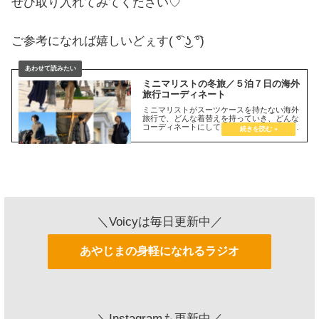
ぜひ取り入れてみてください♡
ご参考になれば嬉しいどぇす( ͡° ͜ʖ ͡°)
ミニマリストの冬旅／５泊７日の海外
旅行コーディネート
ミニマリストがスーツケースを持たない海外
旅行で、どんな着替えを持っていき、どんな
コーディネートにしているのか、ご質問をた
くさん頂きました。「毎日同じ服着るんです
か？」「コーディネートがみたいです！」な
どなど。リクエストがあるならば、今回の冬
＼Voicyは毎日更新中／
あやじまの身軽になれるラジオ
＼Instagramも更新中／