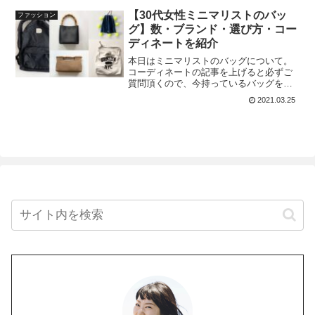
の手持ちボトムの中で一年中活躍してい
【30代女性ミニマリストのバッ
ファッション
るブラックのパンツはご存
グ】数・ブランド・選び方・コー
ディネートを紹介
本日はミニマリストのバッグについて。
コーディネートの記事を上げると必ずご
質問頂くので、今持っているバッグをこ
こにまとめておこうと思います！昔はク
2021.03.25
ローゼットの1/5を占めていたバッグた
ち。特にマチのあるバッグは場所をとる
ので、収納に悩まれてい