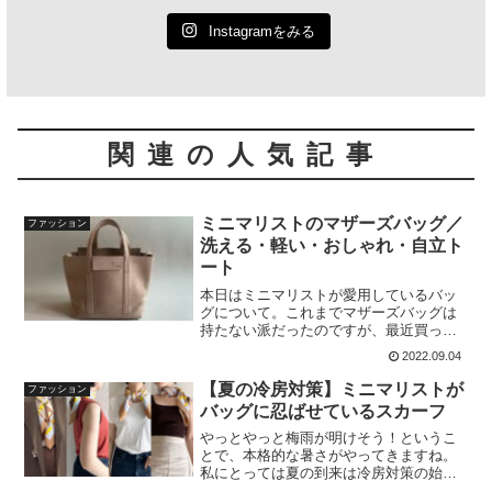
Instagramをみる
関連の人気記事
ミニマリストのマザーズバッグ／
ファッション
洗える・軽い・おしゃれ・自立ト
ート
本日はミニマリストが愛用しているバッ
グについて。これまでマザーズバッグは
持たない派だったのですが、最近買った
トートバッグが「マザーズバッグとして
2022.09.04
超使える！」と気付き、あえてそういう
切り口でご紹介しようと思います！ これ
【夏の冷房対策】ミニマリストが
ファッション
までピンと来るマザーズ
バッグに忍ばせているスカーフ
やっとやっと梅雨が明けそう！というこ
とで、本格的な暑さがやってきますね。
私にとっては夏の到来は冷房対策の始ま
りです。電車の中もカフェも商業施設