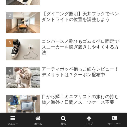
【ダイニング照明】天井フックでペン
ダントライトの位置を調整しよう
コンバース／靴ひもゴム＆ベロ固定で
スニーカーを脱ぎ履きしやすくする方
法
アーティポッペ抱っこ紐をレビュー！
デメリットは？クーポン配布中
目から鱗！ミニマリストの旅行の持ち
物／海外７日間／スーツケース不要
真っ暗な寝室で睡眠改善！遮光ロール
メニュー
ホーム
検索
トップ
サイドバー