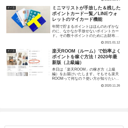
ツール）とにらめっこです。こんな状況
だからこそ、今できることをひたすらや
ミニマリストが手放した＆残した
ポイ活
るのみ。夫は
ポイントカード一覧／LINEウォ
レットのマイカード機能
年間で貯まるポイントはほんのわずかな
のに、なかなか手放せないポイントカー
ド。その数十ポイントのためにお財布や
スマホの中が片付かなくて、ポイントカ
2021.01.12
ード探しに時間を消費しているとした
ら…？ムダに時間（お金）を消耗してい
楽天ROOM（ルーム）で効率よく
ポイ活
るという意識が欠けているか
ポイントを稼ぐ方法！2020年最
新版（上級編）
本日は「楽天ROOM」の稼ぎ方（上級
編）をお届けいたします。そもそも楽天
ROOMって何なの？使い方が知りたい！
という方は初級～中級編から読んでね！
2020.11.26
付与ポイントが高い商品を紹介する楽天
ROOMではROOMランクという格付けに
よって、もらえるポ