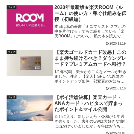
私の行動はこんな流れです。くすりの福
太郎で買い物朝家を出てノドがイガイガ
2020年最新版★楽天ROOM（ル
ポイ活
していたので、くすりの福
ーム）の使い方・稼ぐ仕組みを伝
授（初級編）
本日は私の著書「ミニマリスト スマホの
中を片付ける」でもご紹介している「楽
天ROOM」について。私の本を読んで
「始めてみました！」というお声をたく
2020.11.19
さん頂いています。誰でも簡単に始めら
れて、人によってはえげつない額の楽天
【楽天ゴールドカード改悪】この
ポイ活
ポイントを稼ぐことがで
まま持ち続けるべき？ダウングレ
ード？プレミアムカードへ移行？
1/14(木)朝、楽天からこんなメールが届き
ました。件名：【楽天】SPU 4/1以降の
ポイントアップ条件一部変更のお知らせ
（2021/1/14）その後Twitterではトレンド
2021.01.16
入りまでした「楽天ゴールドカード改
悪」のお知らせでしたー！楽天経
【ポイ活総決算】楽天カード・
ポイ活
ANAカード・ハピタスで貯まっ
たポイント＆マイル公開
５月に入り、新しい元号・令和が１年過
ぎ去りました。去年のGWは大好きな旅行
に出かけていましたが、今年はおうちの
中でひたすらWord press（ブログを書く
2020.05.04