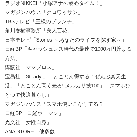
ラジオNIKKEI「小塚アナの褒めタイム！」
マガジンハウス「クロワッサン」
TBSテレビ「王様のブランチ」
角川春樹事務所「美人百花」
日本テレビ「Stories ～あなたのライフを探す家～」
日経BP「キャッシュレス時代の最速で1000万円貯まる
方法」
講談社「ママブロス」
宝島社「Steady.」「とことん得する！ぜんぶ楽天生
活」「とことん高く売る! メルカリ技100」「スマホひ
とつで快適暮らし」
マガジンハウス「スマホ使いこなしてる？」
日経BP「日経ウーマン」
光文社「女性自身」
ANA STORE 他多数