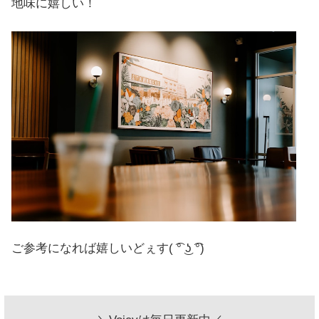
地味に嬉しい！
ご参考になれば嬉しいどぇす( ͡° ͜ʖ ͡°)