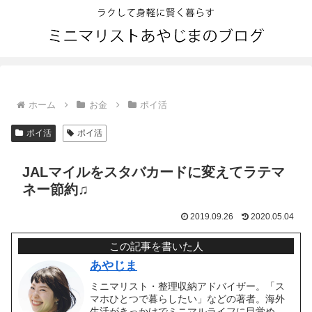
ホーム
お金
ポイ活
ポイ活
ポイ活
JALマイルをスタバカードに変えてラテマ
ネー節約♫
2019.09.26
2020.05.04
この記事を書いた人
あやじま
ミニマリスト・整理収納アドバイザー。「ス
マホひとつで暮らしたい」などの著者。海外
生活がきっかけでミニマルライフに目覚め