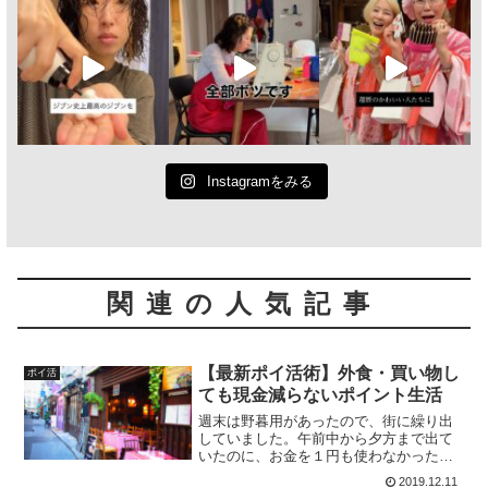
Instagramをみる
関連の人気記事
【最新ポイ活術】外食・買い物し
ポイ活
ても現金減らないポイント生活
週末は野暮用があったので、街に繰り出
していました。午前中から夕方まで出て
いたのに、お金を１円も使わなかったこ
とに驚き、筆をとりました！笑その日の
2019.12.11