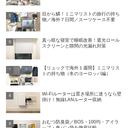
目から鱗！ミニマリストの旅行の持ち
物／海外７日間／スーツケース不要
真っ暗な寝室で睡眠改善！遮光ロール
スクリーンと隙間の光漏れ対策
【リュックで海外１週間】ミニマリス
トの持ち物（冬のヨーロッパ編）
Wi-Fiルーターは置き場所に迷うなら壁
掛け！無線LANルーター収納
おむつ防臭袋／BOS・100均・アイラ
ップ・食パン袋を徹底比較