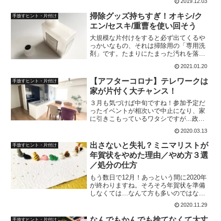
2019.12.03
時間と体力を使います。かく言う私もこ
のエリアだけはかなり時間をかけて断捨
掃除グッズ持ちすぎ！オキシ/ク
手放すヒント・片付け
離しました。特に「手紙」
エン/セスキ/重曹を使い回そう
大規模な片付けをすると必ず出てくるや
っかいなもの、それは掃除用の「専用洗
剤」です。たまりにたまった汚れを落と
すために、テレビCMやSNSを見てつい買
2021.01.20
ってしまうんですよね。例えばこれら、
シンク下や納戸に眠っていませんか？ ガ
【アフターコロナ】テレワークは
手放すヒント・片付け
ラス用マイペット
家が片付く大チャンス！
３月も気づけば中旬ですね！参加予定だ
ったイベントが相次いで中止になり、家
に引きこもっているワタシですが...政府
の自粛要請が出て以降、私の周りでもリ
2020.03.13
モート（テレワーク）に切り替えて働く
人々が増え、変化の局面をむかえている
出さないと失礼？ミニマリストが
手放すヒント・片付け
ようですそんな中ある
年賀状をやめた理由／やめ方３選
／処分の仕方
もう数日で12月！あっという間に2020年
が終わりますね。そろそろ年賀状を準備
しなくては…なんて方も多いのではない
でしょうか。わが家は数年前に年賀状を
2020.11.29
やめ、年末の大掃除もないので、のんび
り過ごす12月になりそうです…！と書い
なんでもかんでも捨てなくて大丈
手放すヒント・片付け