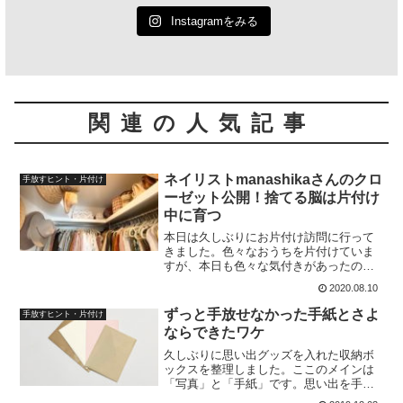
Instagramをみる
関連の人気記事
ネイリストmanashikaさんのクロ
手放すヒント・片付け
ーゼット公開！捨てる脳は片付け
中に育つ
本日は久しぶりにお片付け訪問に行って
きました。色々なおうちを片付けていま
すが、本日も色々な気付きがあったので
みなさんにもシェアしたいと思います。
2020.08.10
お片付けが苦手な方も参考になる内容だ
と思うので、最後までご覧ください。お
ずっと手放せなかった手紙とさよ
手放すヒント・片付け
片付けサポートをさせて頂
ならできたワケ
久しぶりに思い出グッズを入れた収納ボ
ックスを整理しました。ここのメインは
「写真」と「手紙」です。思い出を手放
すという行為は、他のどんなモノよりも