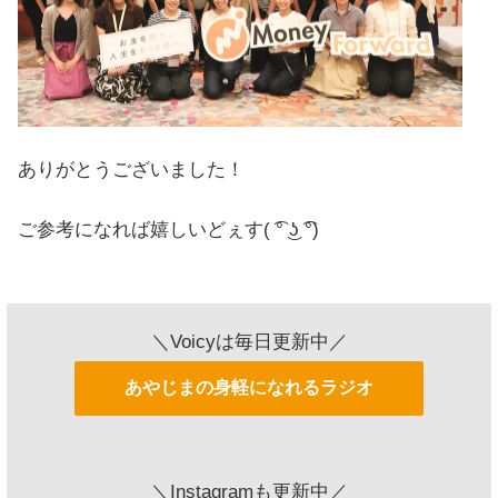
ありがとうございました！
ご参考になれば嬉しいどぇす( ͡° ͜ʖ ͡°)
＼Voicyは毎日更新中／
あやじまの身軽になれるラジオ
＼Instagramも更新中／