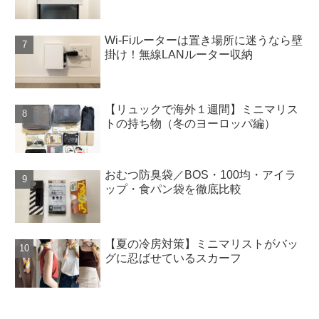
Wi-Fiルーターは置き場所に迷うなら壁
掛け！無線LANルーター収納
【リュックで海外１週間】ミニマリス
トの持ち物（冬のヨーロッパ編）
おむつ防臭袋／BOS・100均・アイラ
ップ・食パン袋を徹底比較
【夏の冷房対策】ミニマリストがバッ
グに忍ばせているスカーフ