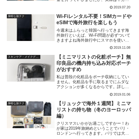
使いませんでした。▼現金を使ったシー
2019.07.20
ンと金額・タクシー（€８）乗車７回中１
回がクレカ読み取り機故障だった為・バ
Wi-Fiレンタル不要！SIMカードや
身軽な旅テク
ス（€４）回数券をクレカ
eSIMで海外旅行を楽しもう
今週末はふらっと韓国へ行ってきます海
外旅行といえば、Wi-Fi問題が必ずついて
きますよね海外旅行中にスマホを使いた
い場合、この３つのどれかになります海
2019.11.08
外パケットプランを使うガラケー時代か
らありますが、請求がバカ高くなるので
【ミニマリストの化粧ポーチ】無
スキンケア・メイクグッズ
候補からは外れます
印良品の機内持ち込み対応ポーチ
がおすすめ
私は普段の化粧品をポーチ収納にしてい
ません。化粧品を手に取るまでにムダな
アクションが多くなるからです。詳しく
はこちらの記事をどうぞそんな私が、ど
2019.01.06
こかにお泊りの時にだけ化粧ポーチを使
います。化粧ポーチは、無印良品のＴＰ
【リュックで海外１週間】ミニマ
身軽な旅テク
Ｕ機内持込用ケース（税込
リストの持ち物（冬のヨーロッパ
編）
クリスマスいかがお過ごしですかー！わ
が家は2019年旅納めということでパリ・
ロンドンへ行ってきます。パリでは大規
模ストが連日行われていて、ユーロスタ