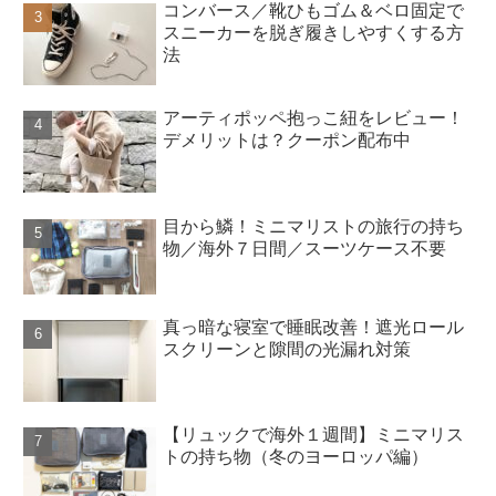
コンバース／靴ひもゴム＆ベロ固定で
スニーカーを脱ぎ履きしやすくする方
法
アーティポッペ抱っこ紐をレビュー！
デメリットは？クーポン配布中
目から鱗！ミニマリストの旅行の持ち
物／海外７日間／スーツケース不要
真っ暗な寝室で睡眠改善！遮光ロール
スクリーンと隙間の光漏れ対策
【リュックで海外１週間】ミニマリス
トの持ち物（冬のヨーロッパ編）