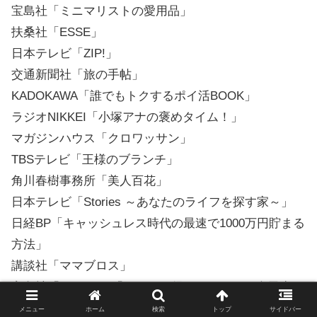
宝島社「ミニマリストの愛用品」
扶桑社「ESSE」
日本テレビ「ZIP!」
交通新聞社「旅の手帖」
KADOKAWA「誰でもトクするポイ活BOOK」
ラジオNIKKEI「小塚アナの褒めタイム！」
マガジンハウス「クロワッサン」
TBSテレビ「王様のブランチ」
角川春樹事務所「美人百花」
日本テレビ「Stories ～あなたのライフを探す家～」
日経BP「キャッシュレス時代の最速で1000万円貯まる
方法」
講談社「ママブロス」
宝島社「Steady.」「とことん得する！ぜんぶ楽天生
活」「とことん高く売る! メルカリ技100」「スマホひ
メニュー
ホーム
検索
トップ
サイドバー