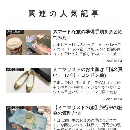
関連の人気記事
スマートな旅の準備手順をまとめ
身軽な旅テク
てみた！
お正月三ヶ日も終わってしましたね〜年
末のヨーロッパ旅ログもいよいよ最終回
（？）♡旅の効率的な準備について教え
てほしい！というご質問頂いたので時系
2020.01.04
列でご紹介しまーす航空券の手配〈半
年〜３ヶ月前〉Expediaなどの比較サイト
ミニマリストのお土産は「指名買
身軽な旅テク
で相場を調べ、航空
い」（パリ・ロンドン編）
年末は身軽に旅に出て、年始はコタツの
中でやどかり生活していますあ〜サイコ
ウ！本日はパリ・ロンドンで買ったお土
産のおはなしですミニマリストになって
2020.01.03
から、お土産は指名買いが増えましたフ
ラっと立ち寄ったお店でなんとなくお土
【ミニマリストの旅】旅行中のお
身軽な旅テク
産を買うのではなく、「あ
金の管理方法
今日は旅行中のお金の管理についてで
す。今回のスペイン旅行は１万円分の現
金を持っていきましたが、実際は半分も