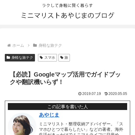
ホーム
身軽な旅テク
身軽な旅テク
スマホ
旅
【必読】Googleマップ活用でガイドブッ
クや翻訳機いらず！
2019.07.19
2020.05.05
この記事を書いた人
あやじま
ミニマリスト・整理収納アドバイザー。「ス
マホひとつで暮らしたい」などの著者。海外
生活がきっかけでミニマルライフに目覚め