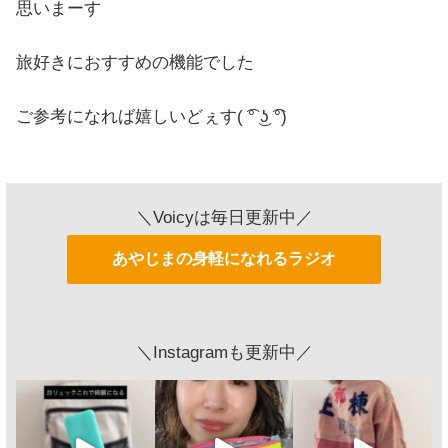
思いまーす
旅好きにおすすめの機能でした
ご参考になれば嬉しいどぇす( ͡° ͜ʖ ͡°)
＼Voicyは毎日更新中／
あやじまの身軽になれるラジオ
＼Instagramも更新中／