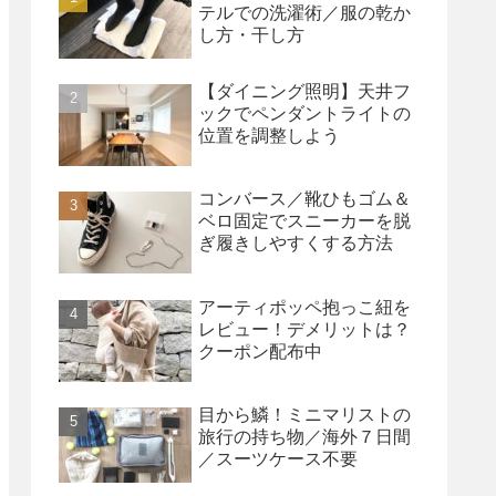
テルでの洗濯術／服の乾か
し方・干し方
【ダイニング照明】天井フ
ックでペンダントライトの
位置を調整しよう
コンバース／靴ひもゴム＆
ベロ固定でスニーカーを脱
ぎ履きしやすくする方法
アーティポッペ抱っこ紐を
レビュー！デメリットは？
クーポン配布中
目から鱗！ミニマリストの
旅行の持ち物／海外７日間
／スーツケース不要