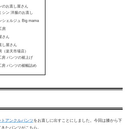
ンのお直し屋さん
ミシン 洋服のお直し
シェルジュ Big mama
工房
屋さん
直し屋さん
房（楽天市場店）
工房 パンツの裾上げ
工房 パンツの裾幅詰め
ートアンクルパンツ
をお直しに出すことにしました。今回は膝から下
てきたパンツがこちら。