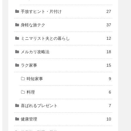
手放すヒント・片付け
27
身軽な旅テク
37
ミニマリスト夫との暮らし
12
メルカリ攻略法
18
ラク家事
15
時短家事
9
料理
6
喜ばれるプレゼント
7
健康管理
10