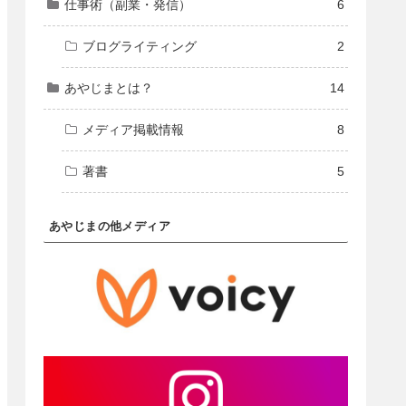
仕事術（副業・発信）
6
ブログライティング
2
あやじまとは？
14
メディア掲載情報
8
著書
5
あやじまの他メディア